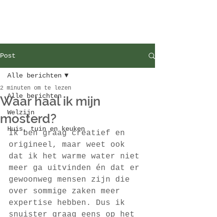
Post
Alle berichten
2 minuten om te lezen
Alle berichten
Waar haal ik mijn
Welzijn
mosterd?
Huis, tuin en keuken
Ik ben graag creatief en 
origineel, maar weet ook 
dat ik het warme water niet 
meer ga uitvinden én dat er 
gewoonweg mensen zijn die 
over sommige zaken meer 
expertise hebben. Dus ik 
snuister graag eens op het 