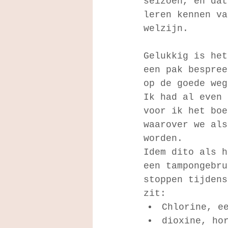
seizoen, en dat
leren kennen va
welzijn.
Gelukkig is het
een pak bespree
op de goede weg
Ik had al even 
voor ik het boe
waarover we als
worden.
Idem dito als h
een tampongebru
stoppen tijdens
zit:
Chlorine, e
dioxine, ho