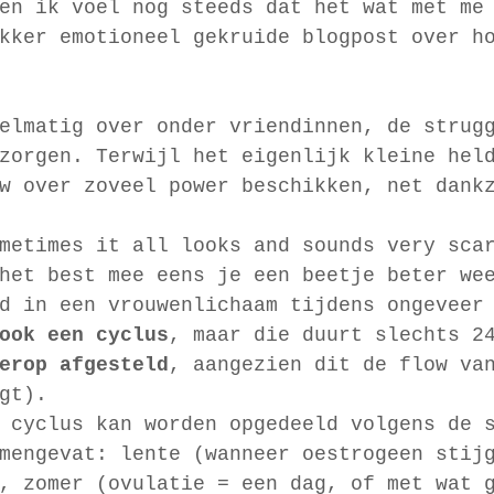
en ik voel nog steeds dat het wat met me
kker emotioneel gekruide blogpost over h
elmatig over onder vriendinnen, de strug
zorgen. Terwijl het eigenlijk kleine hel
w over zoveel power beschikken, net dank
metimes it all looks and sounds very sca
het best mee eens je een beetje beter we
d in een vrouwenlichaam tijdens ongeveer
ook een cyclus
, maar die duurt slechts 2
erop afgesteld
, aangezien dit de flow va
gt). 
 cyclus kan worden opgedeeld volgens de 
mengevat: lente (wanneer oestrogeen stij
, zomer (ovulatie = een dag, of met wat 