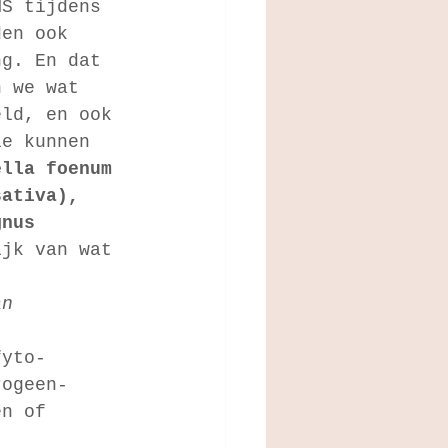
MS tijdens 
den ook 
ng. En dat 
n we wat 
eld, en ook 
ie kunnen 
ella foenum 
sativa), 
gnus 
ijk van wat 
an 
fyto-
rogeen-
en of 