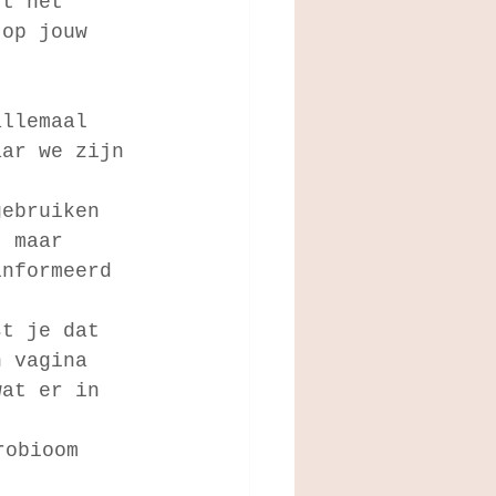
ft het 
 op jouw 
allemaal 
aar we zijn 
gebruiken 
, maar 
ïnformeerd 
st je dat 
n vagina 
wat er in 
robioom