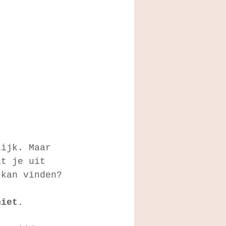
lijk. Maar 
at je uit 
 kan vinden?
niet.