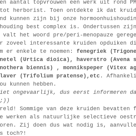
en aantal topvrouwen een werk uit rond P
tot herborist. Toen ontdekte ik dat krui
nd kunnen zijn bij onze hormoonhuishoudi
houding best complex is. Ondertussen zij
 valt het woord pre/peri-menopauze gereg
r zoveel interessante kruiden opduiken d
m er enkele te noemen: 
fenegriek (Trigon
netel (Urtica dioica), haverstro (Avena 
nothera biennis) , monnikspeper (Vitex a
laver (Trifolium pratense),etc
. Afhankel
ou kunnen hebben.
iet ongevaarlijk, dus eerst informeren d
;))
reld! Sommige van deze kruiden bevatten 
e werken als natuurlijke selectieve oest
oren. Zij doen dus wat nodig is, aanvull
s toch?!