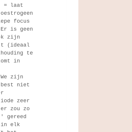
t = laat 
 oestrogeen 
iepe focus 
 Er is geen 
ok zijn 
st (ideaal 
khouding te 
komt in 
 We zijn 
 best niet 
er 
riode zeer 
 er zou zo 
t' gereed 
 in elk 