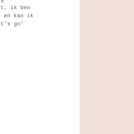
ct, ik ben 
n en kan ik 
et's go' 