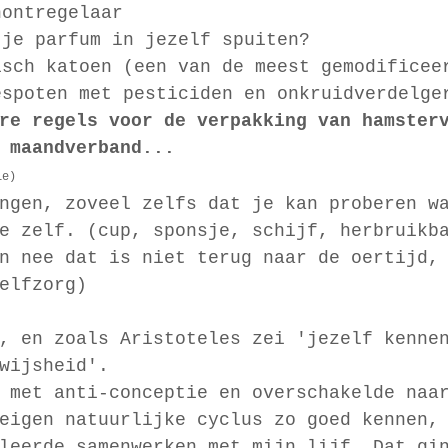
nontregelaar
 je parfum in jezelf spuiten? 
isch katoen (een van de meest gemodificee
espoten met pesticiden en onkruidverdelge
re regels voor de verpakking van hamster
 maandverband...
ie)
ngen, zoveel zelfs dat je kan proberen w
e zelf. (cup, sponsje, schijf, herbruikb
n nee dat is niet terug naar de oertijd,
elfzorg)
, en zoals Aristoteles zei 'jezelf kenne
wijsheid'.
 met anti-conceptie en overschakelde naa
eigen natuurlijke cyclus zo goed kennen,
leerde samenwerken met mijn lijf. Dat gi