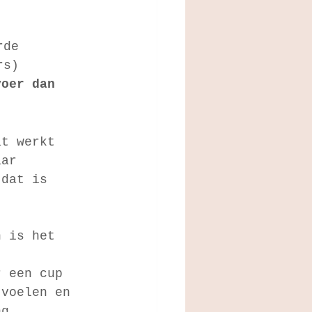
rde 
rs)
voer dan 
at werkt 
aar 
 dat is 
n is het 
r een cup 
 voelen en 
ng 