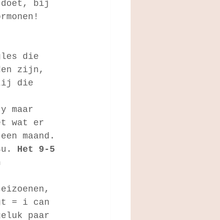
 doet, bij 
ormonen! 
gles die 
den zijn, 
zij die 
ry maar 
et wat er 
 een maand. 
4u. 
Het 9-5 
n 
seizoenen, 
gt = i can 
geluk paar 