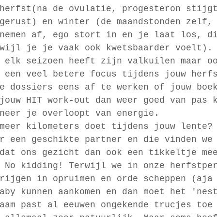
herfst(na de ovulatie, progesteron stijg
gerust) en winter (de maandstonden zelf,
nemen af, ego stort in en je laat los, d
wijl je je vaak ook kwetsbaarder voelt).
 elk seizoen heeft zijn valkuilen maar o
 een veel betere focus tijdens jouw herf
e dossiers eens af te werken of jouw boe
jouw HIT work-out dan weer goed van pas 
neer je overloopt van energie.
meer kilometers doet tijdens jouw lente?
r een geschikte partner en die vinden we
dat ons gezicht dan ook een tikkeltje me
 No kidding! Terwijl we in onze herfstpe
rijgen in opruimen en orde scheppen (aja
aby kunnen aankomen en dan moet het 'nes
aam past al eeuwen ongekende trucjes toe