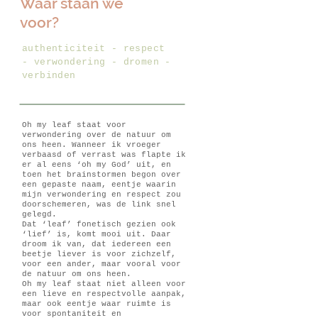
Waar staan we
voor?
authenticiteit - respect
- verwondering - dromen -
verbinden
Oh my leaf staat voor
verwondering over de natuur om
ons heen. Wanneer ik vroeger
verbaasd of verrast was flapte ik
er al eens ‘oh my God’ uit, en
toen het brainstormen begon over
een gepaste naam, eentje waarin
mijn verwondering en respect zou
doorschemeren, was de link snel
gelegd.
Dat ‘leaf’ fonetisch gezien ook
‘lief’ is, komt mooi uit. Daar
droom ik van, dat iedereen een
beetje liever is voor zichzelf,
voor een ander, maar vooral voor
de natuur om ons heen.
Oh my leaf staat niet alleen voor
een lieve en respectvolle aanpak,
maar ook eentje waar ruimte is
voor spontaniteit en