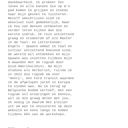
dankbaarheid. Ik probeer het
leven en alle kansen die op m'n
pad komen te grijpen en steeds
naar mijn gevoel te luisteren.
Mezelf omschrijven vind ik
absoluut niet gemakkelijk, maar
ik hou van mensen ontmoeten en
verder leren kijken dan die
eerste indruk. Ik reis ontzettend
graag en studeerde af als Master
in de Taal- en Letterkunde:
Engels - Spaans omdat ik taal en
cultuur ontzettend boeiend vind,
de wereld wil ontdekken en mijn
Spaans wou inzetten tijdens mijn
9 maanden met de rugzak door
Zuid-Amerika(2014). Na mijn
studies als Herborist, ruilde ik
in 2022 die rugzak om voor
'Henry', een Ford transit waarmee
ik de afgelopen jaren in Europa
te vinden was. Nu ik terug op
Belgische bodem vertoef, met een
rugzak vol ervaringen en kennis,
wil ik die graag delen met jou.
Ik nodig je daarom met plezier
uit om wat te snuisteren op deze
website en eens langs te komen
tijdens één van de workshops.