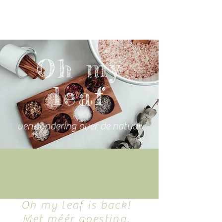
Oh my
leaf
verwondering over de natuur
Oh my leaf is back!
Met méér goesting,