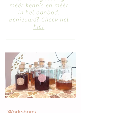
méér kennis en méér
in het aanbod.
Benieuwd? Check het
hier
Workshops