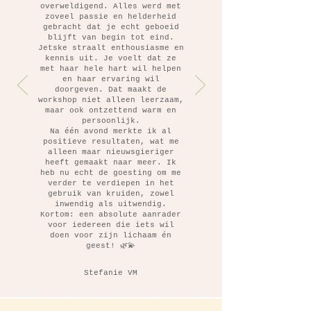
overweldigend. Alles werd met
zoveel passie en helderheid
gebracht dat je echt geboeid
blijft van begin tot eind.
Jetske straalt enthousiasme en
kennis uit. Je voelt dat ze
met haar hele hart wil helpen
en haar ervaring wil
doorgeven. Dat maakt de
workshop niet alleen leerzaam,
maar ook ontzettend warm en
persoonlijk.
Na één avond merkte ik al
positieve resultaten, wat me
alleen maar nieuwsgieriger
heeft gemaakt naar meer. Ik
heb nu echt de goesting om me
verder te verdiepen in het
gebruik van kruiden, zowel
inwendig als uitwendig.
Kortom: een absolute aanrader
voor iedereen die iets wil
doen voor zijn lichaam én
geest! 🌿💫
Stefanie VM